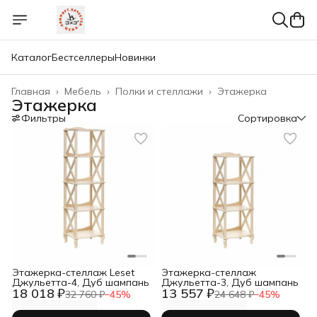
Каталог
Бестселлеры
Новинки
Главная
›
Мебель
›
Полки и стеллажи
›
Этажерка
Этажерка
Фильтры
Сортировка
Этажерка-стеллаж Leset
Этажерка-стеллаж
Джульетта-4, Дуб шампань
Джульетта-3, Дуб шампань
18 018 ₽
13 557 ₽
32 760 ₽
−
45
%
24 648 ₽
−
45
%