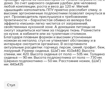
дома. За счет широкого сидения удобен для человека
любой комплекции, роста и веса до 120 кг. Мягкий
«дышащий» наполнитель ППУ приятно расслабит спину, а
высокие эргономичные подлокотники позволят окунуться в
уют. Производитель прислушался к требованиям
практичности – бархатистая обивка из велюра без
эффекта «письма» легко чистится от загрязнений,
свойственных кухонной зоне. А домашние питомцы не
смогут зацепиться когтями за гладкую ткань. Разместите
на кухне, в кабинете или за туалетным столиком.
Благодаря плавным формам и высоким утонченным
ножкам из металла, стул не утяжеляет обстановку и в
интерьере смотрится органично. В ассортименте
актуальные расцветки: горчица, персик, синий, графит, беж,
лазурный. Размер сиденья, (ШxГ) мм: 410x440. Высота
спинки, мм: 420. Высота сиденья от пола — 505 мм. Толщина
сиденья — 90 мм. Высота подлокотника от пола — 730 мм.
Ширина подлокотника — 50 мм. Расстояние ножек, (ШxГ)
мм: 440x435
Стул