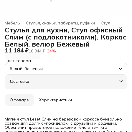
Мебель
›
Стулья, скамьи, табуреты, пуфики
›
Стул
Главная
›
Стулья для кухни, Стул офисный
Слим (с подлокотниками), Каркас
Белый, велюр Бежевый
11 184 ₽
16 944 ₽
−
34
%
Цвет товара
белый, бежевый
Доставка
О товаре
Характеристики
Мягкий стул Leset Слим на березовом каркасе буквально
создан для долгих «посиделок» с друзьями и родными.
Обеспечит правильное положение тела и тем, кто
проводит время за компьютером не только на работе, но и