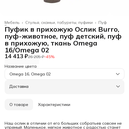
Мебель
›
Стулья, скамьи, табуреты, пуфики
›
Пуф
Главная
›
Пуфик в прихожую Ослик Burro,
пуф-животное, пуф детский, пуф
в прихожую, ткань Omega
16/Omega 02
14 413 ₽
26 205 ₽
−
45
%
Название цвета
Omega 16, Omega 02
Доставка
О товаре
Характеристики
Наш ослик в отличии от его больших собратьев совсем не
упрямый. Маленькое, мягкое животное с радостью станет