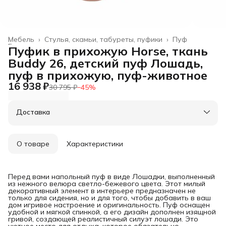
Мебель
›
Стулья, скамьи, табуреты, пуфики
›
Пуф
Главная
›
Пуфик в прихожую Horse, ткань
Buddy 26, детский пуф Лошадь,
пуф в прихожую, пуф-животное
16 938 ₽
30 795 ₽
−
45
%
Доставка
О товаре
Характеристики
Перед вами напольный пуф в виде Лошадки, выполненный
из нежного велюра светло-бежевого цвета. Этот милый
декоративный элемент в интерьере предназначен не
только для сидения, но и для того, чтобы добавить в ваш
дом игривое настроение и оригинальность. Пуф оснащен
удобной и мягкой спинкой, а его дизайн дополнен изящной
гривой, создающей реалистичный силуэт лошади. Это
уютное место для отдыха, которое обязательно