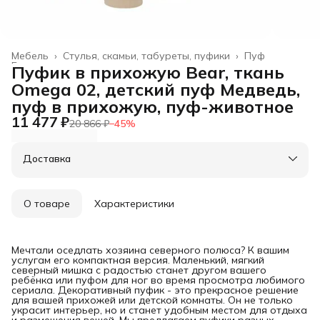
Мебель
›
Стулья, скамьи, табуреты, пуфики
›
Пуф
Главная
›
Пуфик в прихожую Bear, ткань
Omega 02, детский пуф Медведь,
пуф в прихожую, пуф-животное
11 477 ₽
20 866 ₽
−
45
%
Доставка
О товаре
Характеристики
Мечтали оседлать хозяина северного полюса? К вашим
услугам его компактная версия. Маленький, мягкий
северный мишка с радостью станет другом вашего
ребёнка или пуфом для ног во время просмотра любимого
сериала. Декоративный пуфик - это прекрасное решение
для вашей прихожей или детской комнаты. Он не только
украсит интерьер, но и станет удобным местом для отдыха
и размещения вещей. Мы предлагаем пуфики разных