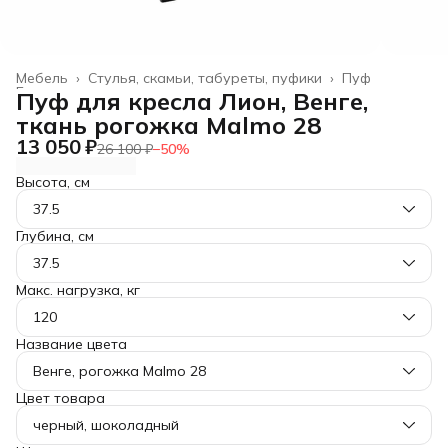
Мебель
›
Стулья, скамьи, табуреты, пуфики
›
Пуф
Главная
›
Пуф для кресла Лион, Венге,
ткань рогожка Malmo 28
13 050 ₽
26 100 ₽
−
50
%
Высота, см
37.5
Глубина, см
37.5
Макс. нагрузка, кг
120
Название цвета
Венге, рогожка Malmo 28
Цвет товара
черный, шоколадный